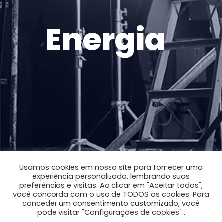
Energia
Usamos cookies em nosso site para fornecer uma
experiência personalizada, lembrando suas
preferências e visitas. Ao clicar em "Aceitar todos",
você concorda com o uso de TODOS os cookies. Para
conceder um consentimento customizado, você
pode visitar "Configurações de cookies" .